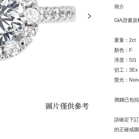
簡介
GIA證書資料
重量：2ct

顏色：F

淨度：SI1

切工：3Ex 完美
螢光：None
價錢已包括 
請確定下訂
的正確戒圍