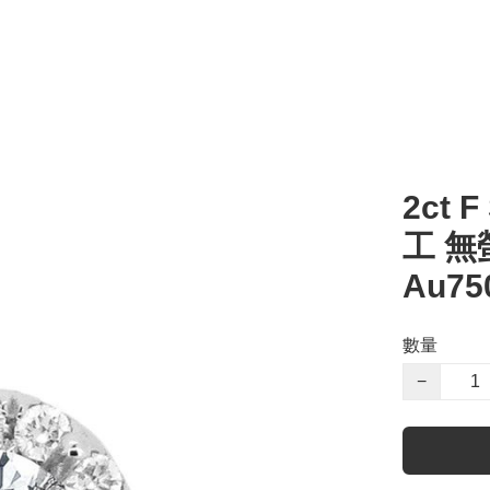
2ct 
工 無
Au7
數量
−