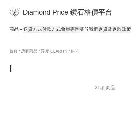
Diamond Price 鑽石格價平台
商品
送貨方式
付款方式
會員專區
關於我們
退貨及退款政策
首頁
/
所有商品
/
/
/
淨度 CLARITY
IF
I
I
21項 商品