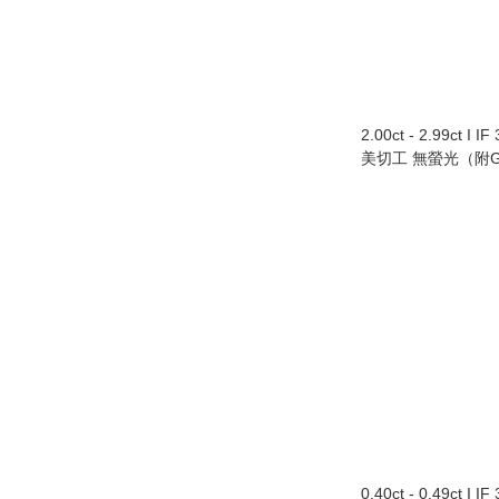
2.00ct - 2.99ct I 
美切工 無螢光（附G
0.40ct - 0.49ct I 