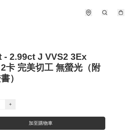
t - 2.99ct J VVS2 3Ex
e 2卡 完美切工 無螢光（附
證書）
+
加至購物車