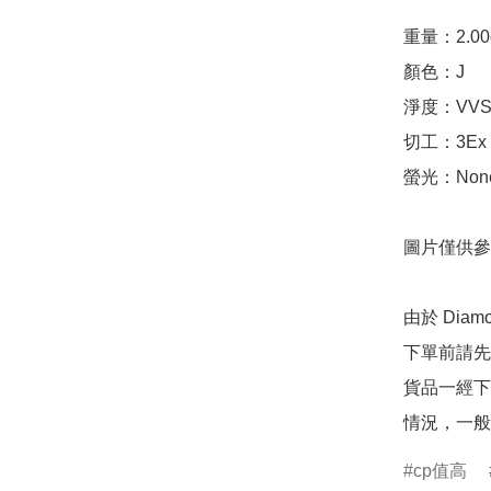
重量：2.00ct 
顏色：J

淨度：VVS2
切工：3Ex 完美
螢光：None
圖片僅供參
由於 Dia
下單前請先
貨品一經下
情況，一般
cp值高