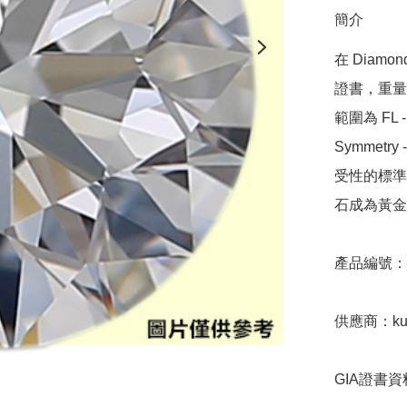
簡介
在 Diamo
證書，重量範圍
範圍為 FL - 
Symmetr
受性的標準，
石成為黃金
產品編號：9D
供應商：kuper
GIA證書資料