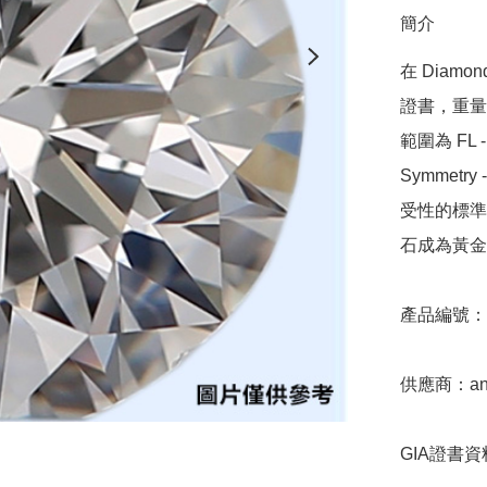
簡介
在 Diamo
證書，重量範圍
範圍為 FL - 
Symmetr
受性的標準，
石成為黃金
產品編號：9D
供應商：anki
GIA證書資料