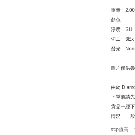
重量：2.00ct 
顏色：I

淨度：SI1

切工：3Ex 完美
螢光：None
圖片僅供參
由於 Dia
下單前請先
貨品一經下
情況，一般
cp值高