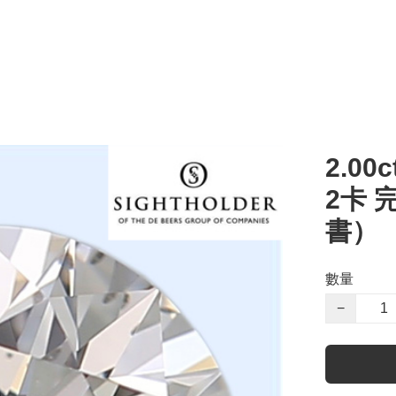
2.00c
2卡 
書）
數量
−