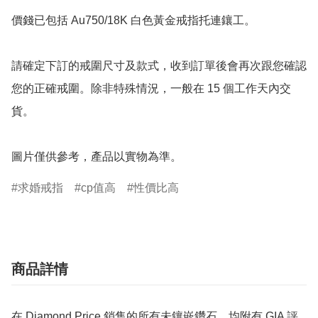
價錢已包括 Au750/18K 白色黃金戒指托連鑲工。

請確定下訂的戒圍尺寸及款式，收到訂單後會再次跟您確認
您的正確戒圍。除非特殊情況，一般在 15 個工作天內交
貨。

圖片僅供參考，產品以實物為準。
求婚戒指
cp值高
性價比高
商品詳情
在 Diamond Price 銷售的所有未鑲嵌鑽石，均附有 GIA 評