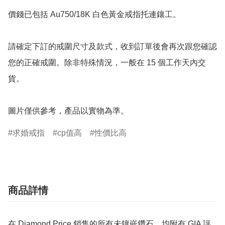
價錢已包括 Au750/18K 白色黃金戒指托連鑲工。

請確定下訂的戒圍尺寸及款式，收到訂單後會再次跟您確認
您的正確戒圍。除非特殊情況，一般在 15 個工作天內交
貨。

圖片僅供參考，產品以實物為準。
求婚戒指
cp值高
性價比高
商品詳情
在 Diamond Price 銷售的所有未鑲嵌鑽石，均附有 GIA 評