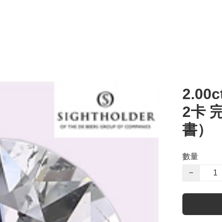
2.00c
2卡 
書）
數量
−