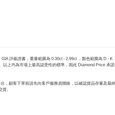
 評級證書，重量範圍為 0.30ct - 2.99ct ，顏色範圍為 D - K ，淨
螢光反應 None 。以上均為市場上最高認受性的標準，因此 Diamond 
的唯一銷售平台，顧客下單前請先向客戶服務員聯絡，以確認貨品存量
交貨。