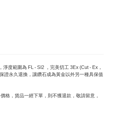
度範圍為 FL - SI2 ，完美切工 3Ex (Cut - Ex，
Price 承諾保證永久退換，讓鑽石成為黃金以外另一種具保值
及最終價格，貨品一經下單，則不獲退款，敬請留意，