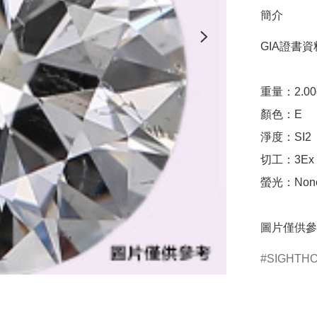
簡介
GIA證書資料
重量：2.00ct 
顏色：E

淨度：SI2

切工：3Ex 完美
螢光：None
圖片僅供參
SIGHTH