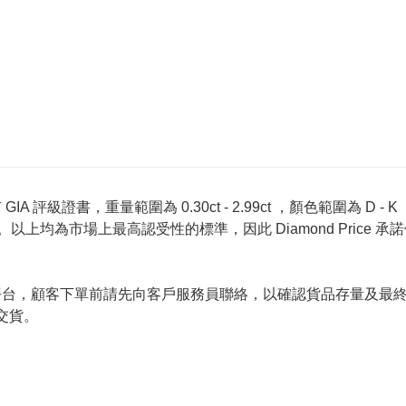
 評級證書，重量範圍為 0.30ct - 2.99ct ，顏色範圍為 D - K ，淨
螢光反應 None 。以上均為市場上最高認受性的標準，因此 Diamond 
的唯一銷售平台，顧客下單前請先向客戶服務員聯絡，以確認貨品存量
交貨。