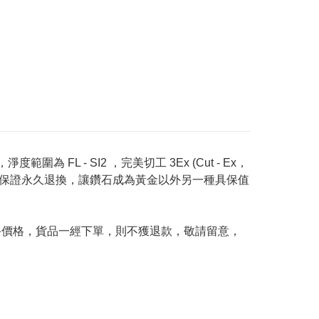
度範圍為 FL - SI2 ，完美切工 3Ex (Cut - Ex，
Price 承諾保證永久退換，讓鑽石成為黃金以外另一種具保值
及最終價格，貨品一經下單，則不獲退款，敬請留意，