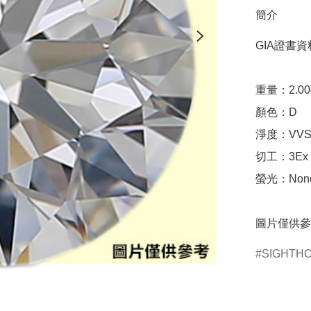
簡介
GIA證書資料
重量：2.00ct 
顏色：D

淨度：VVS2
切工：3Ex 完美
螢光：None
圖片僅供參
SIGHTH