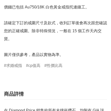
價錢已包括 Au750/18K 白色黃金戒指托連鑲工。

請確定下訂的戒圍尺寸及款式，收到訂單後會再次跟您確認
您的正確戒圍。除非特殊情況，一般在 15 個工作天內交
貨。

圖片僅供參考，產品以實物為準。
求婚戒指
cp值高
性價比高
商品詳情
在 Diamond Price 銷售的所有未鑲嵌鑽石，均附有 GIA 評