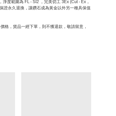
度範圍為 FL - SI2 ，完美切工 3Ex (Cut - Ex，
Price 承諾保證永久退換，讓鑽石成為黃金以外另一種具保值
及最終價格，貨品一經下單，則不獲退款，敬請留意，