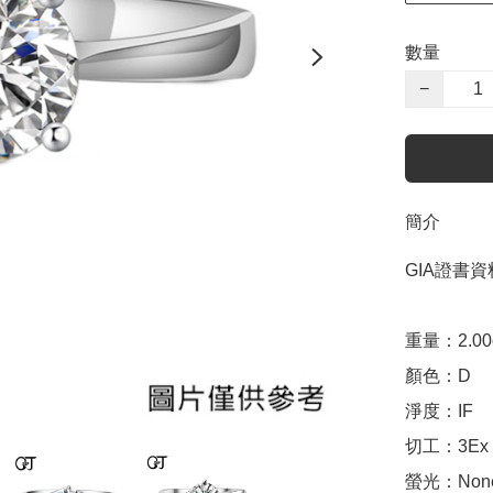
數量
−
簡介
GIA證書資料
重量：2.00ct 
顏色：D

淨度：IF

切工：3Ex 完美
螢光：None