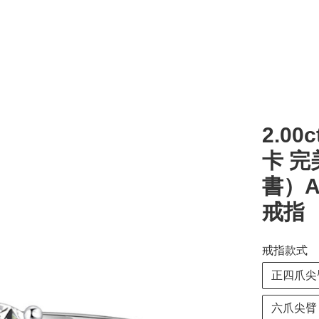
2.00c
卡 完
書）A
戒指
戒指款式
正四爪尖
六爪尖臂