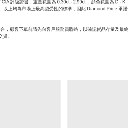
 評級證書，重量範圍為 0.30ct - 2.99ct ，顏色範圍為 D - K ，淨
螢光反應 None 。以上均為市場上最高認受性的標準，因此 Diamond 
的唯一銷售平台，顧客下單前請先向客戶服務員聯絡，以確認貨品存量
交貨。