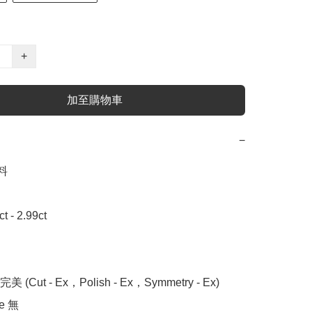
+
加至購物車
−


- 2.99ct

 (Cut - Ex，Polish - Ex，Symmetry - Ex)

 無
