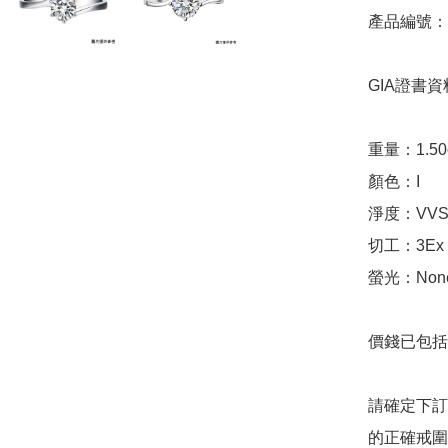
產品編號：1D
GIA證書資料
重量：1.50ct 
顏色：I

淨度：VVS1
切工：3Ex 完美
螢光：None
價錢已包括 
請確定下訂
的正確戒圍