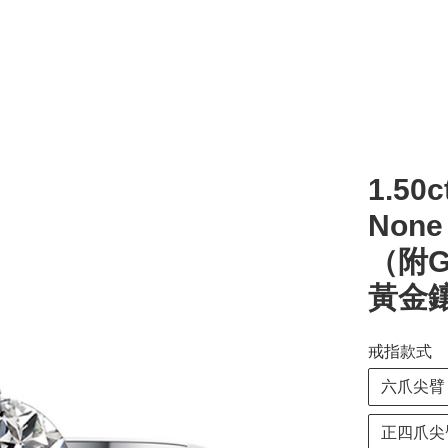
1.50c
Non
（附G
黃金
戒指款式
六爪尖臂
正四爪尖