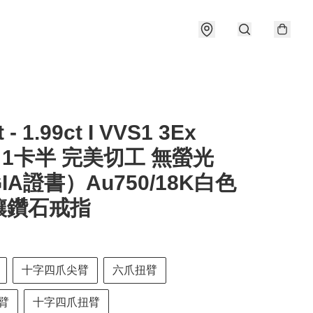
t - 1.99ct I VVS1 3Ex
e 1卡半 完美切工 無螢光
IA證書）Au750/18K白色
鑲鑽石戒指
十字四爪尖臂
六爪扭臂
臂
十字四爪扭臂