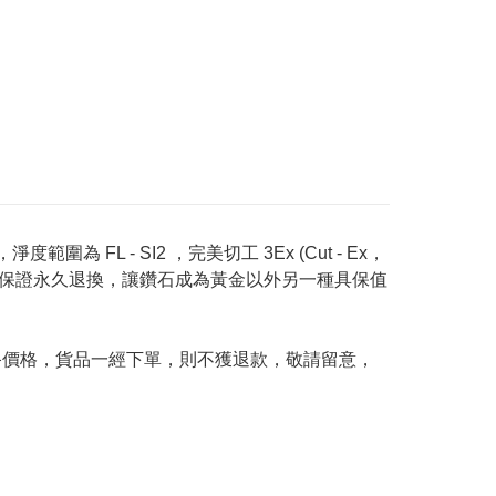
度範圍為 FL - SI2 ，完美切工 3Ex (Cut - Ex，
Price 承諾保證永久退換，讓鑽石成為黃金以外另一種具保值
及最終價格，貨品一經下單，則不獲退款，敬請留意，