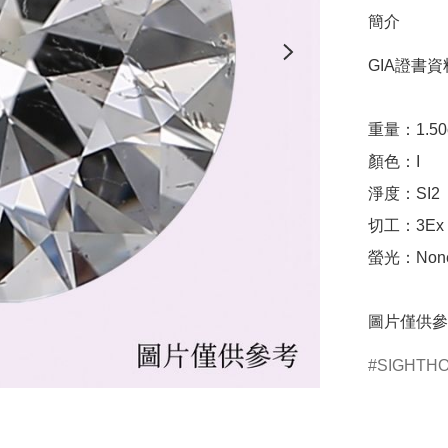
簡介
GIA證書資料
重量：1.50ct 
顏色：I

淨度：SI2

切工：3Ex 完美
螢光：None
圖片僅供參
SIGHTH