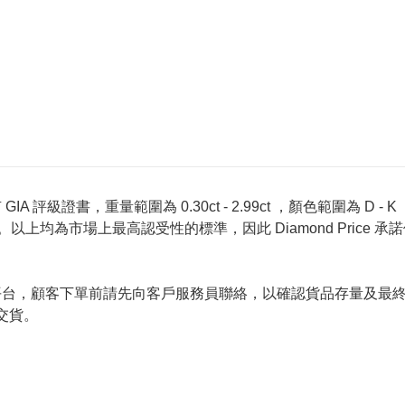
 評級證書，重量範圍為 0.30ct - 2.99ct ，顏色範圍為 D - K ，淨
螢光反應 None 。以上均為市場上最高認受性的標準，因此 Diamond 
的唯一銷售平台，顧客下單前請先向客戶服務員聯絡，以確認貨品存量
交貨。