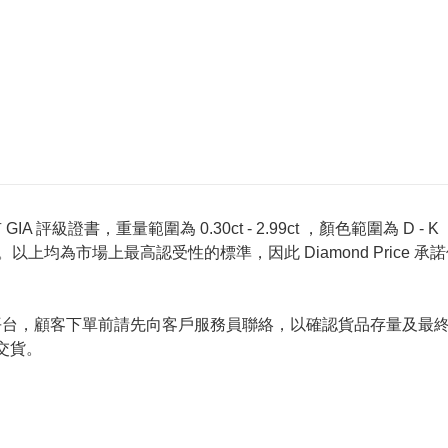
 評級證書，重量範圍為 0.30ct - 2.99ct ，顏色範圍為 D - K ，淨
螢光反應 None 。以上均為市場上最高認受性的標準，因此 Diamond 
的唯一銷售平台，顧客下單前請先向客戶服務員聯絡，以確認貨品存量
交貨。