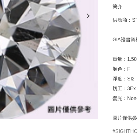
簡介
供應商：STA
GIA證書資料
重量：1.50ct 
顏色：F

淨度：SI2

切工：3Ex 完美
螢光：None
圖片僅供參
SIGHTH