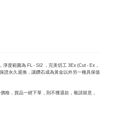
度範圍為 FL - SI2 ，完美切工 3Ex (Cut - Ex，
Price 承諾保證永久退換，讓鑽石成為黃金以外另一種具保值
及最終價格，貨品一經下單，則不獲退款，敬請留意，