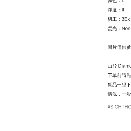
顏色：E

淨度：IF

切工：3Ex 完美
螢光：None
圖片僅供參
由於 Dia
下單前請先
貨品一經下
情況，一般
SIGHTH