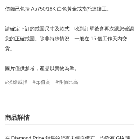
價錢已包括 Au750/18K 白色黃金戒指托連鑲工。

請確定下訂的戒圍尺寸及款式，收到訂單後會再次跟您確認
您的正確戒圍。除非特殊情況，一般在 15 個工作天內交
貨。

圖片僅供參考，產品以實物為準。
求婚戒指
cp值高
性價比高
商品詳情
在 Diamond Price 銷售的所有未鑲嵌鑽石，均附有 GIA 評