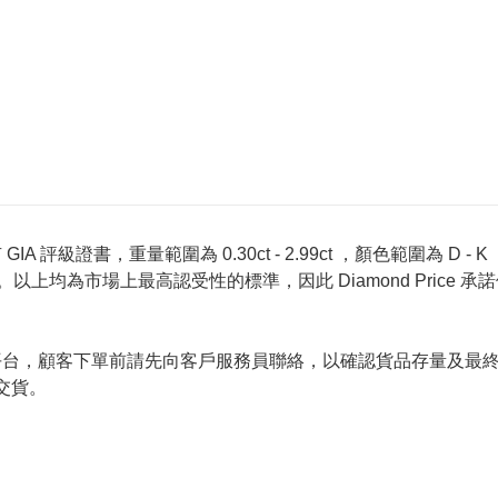
 評級證書，重量範圍為 0.30ct - 2.99ct ，顏色範圍為 D - K ，淨
螢光反應 None 。以上均為市場上最高認受性的標準，因此 Diamond 
的唯一銷售平台，顧客下單前請先向客戶服務員聯絡，以確認貨品存量
交貨。