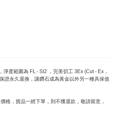
度範圍為 FL - SI2 ，完美切工 3Ex (Cut - Ex，
Price 承諾保證永久退換，讓鑽石成為黃金以外另一種具保值
及最終價格，貨品一經下單，則不獲退款，敬請留意，