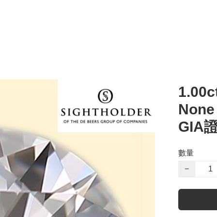
1.00c
Non
GIA
數量
−