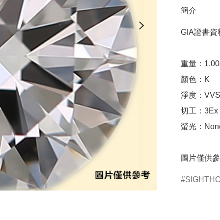
簡介
GIA證書資料
重量：1.00ct 
顏色：K

淨度：VVS1
切工：3Ex 完美
螢光：None
圖片僅供參
SIGHTH