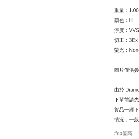
重量：1.00ct 
顏色：H

淨度：VVS1
切工：3Ex 完美
螢光：None
圖片僅供參
由於 Dia
下單前請先
貨品一經下
情況，一般
cp值高