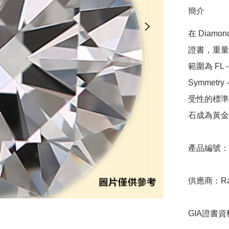
簡介
在 Diamo
證書，重量範圍
範圍為 FL - 
Symmetr
受性的標準，
石成為黃金
產品編號：9D
供應商：Ratn
GIA證書資料