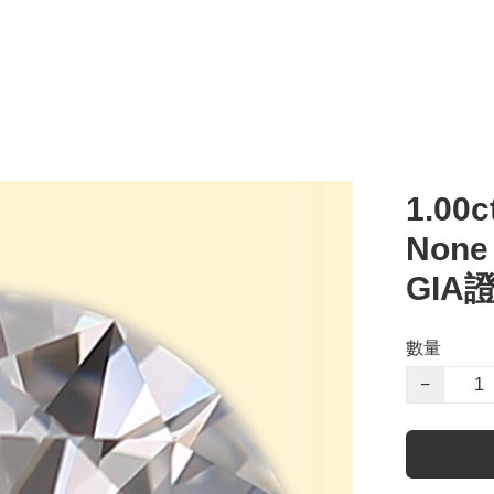
1.00c
Non
GIA
數量
−