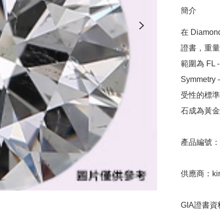
簡介
在 Diamo
證書，重量範圍
範圍為 FL - 
Symmetr
受性的標準，
石成為黃金
產品編號：9D
供應商：kira
GIA證書資料