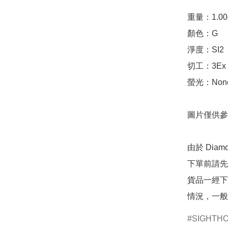
重量：1.00ct 
顏色：G

淨度：SI2

切工：3Ex 完美
螢光：None
圖片僅供參
由於 Dia
下單前請先
貨品一經下
情況，一般
SIGHTH