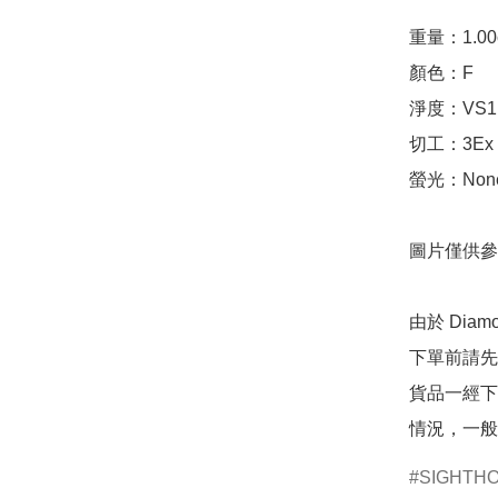
重量：1.00ct 
顏色：F

淨度：VS1

切工：3Ex 完美
螢光：None
圖片僅供參
由於 Dia
下單前請先
貨品一經下
情況，一般
SIGHTH