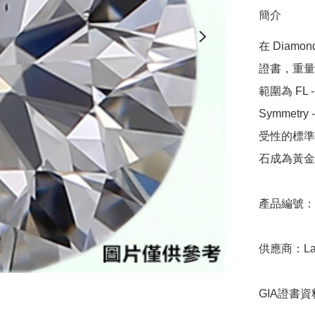
簡介
在 Diamo
證書，重量範圍
範圍為 FL - 
Symmetr
受性的標準，
石成為黃金
產品編號：9D
供應商：Laxm
GIA證書資料