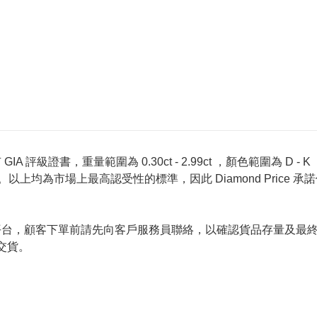
 評級證書，重量範圍為 0.30ct - 2.99ct ，顏色範圍為 D - K ，淨
螢光反應 None 。以上均為市場上最高認受性的標準，因此 Diamond 
的唯一銷售平台，顧客下單前請先向客戶服務員聯絡，以確認貨品存量
交貨。