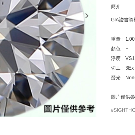
簡介
GIA證書資料
重量：1.00ct 
顏色：E

淨度：VS1

切工：3Ex 完美
螢光：None
圖片僅供參
SIGHTH