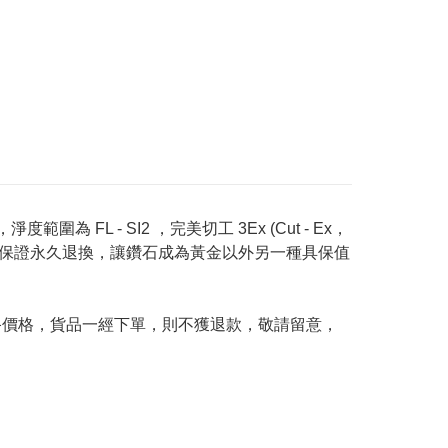
度範圍為 FL - SI2 ，完美切工 3Ex (Cut - Ex，
Price 承諾保證永久退換，讓鑽石成為黃金以外另一種具保值
及最終價格，貨品一經下單，則不獲退款，敬請留意，