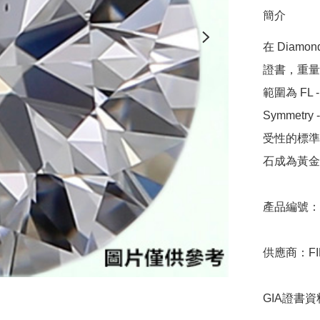
簡介
在 Diamo
證書，重量範圍
範圍為 FL - 
Symmetr
受性的標準，
石成為黃金
產品編號：9D
供應商：FIN
GIA證書資料