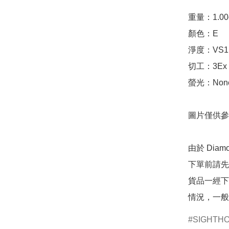
重量：1.00ct 
顏色：E

淨度：VS1

切工：3Ex 完美
螢光：None
圖片僅供參
由於 Dia
下單前請先
貨品一經下
情況，一般
SIGHTH