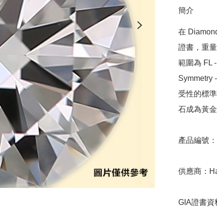
簡介
在 Diamo
證書，重量範圍
範圍為 FL - 
Symmetr
受性的標準，
石成為黃金
產品編號：9D
供應商：Hari 
GIA證書資料