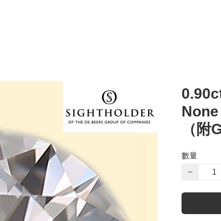
0.90c
Non
（附G
數量
−