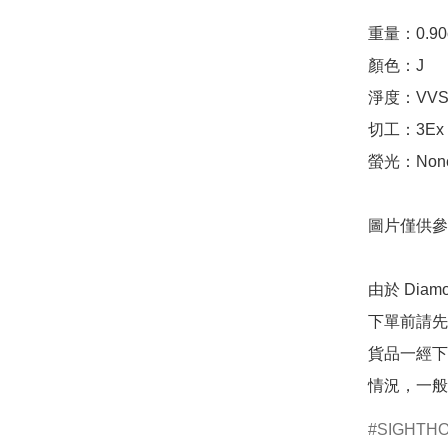
重量：0.90ct 
顏色：J

淨度：VVS1
切工：3Ex 完美
螢光：None
圖片僅供參
由於 Dia
下單前請先
貨品一經下
情況，一般
SIGHTH