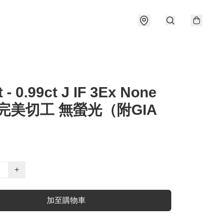
t - 0.99ct J IF 3Ex None
 完美切工 無螢光（附GIA
）
+
加至購物車