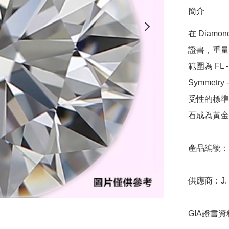
簡介
在 Diamo
證書，重量範圍
範圍為 FL - 
Symmetr
受性的標準，
石成為黃金
產品編號：9D
供應商：J. B
GIA證書資料