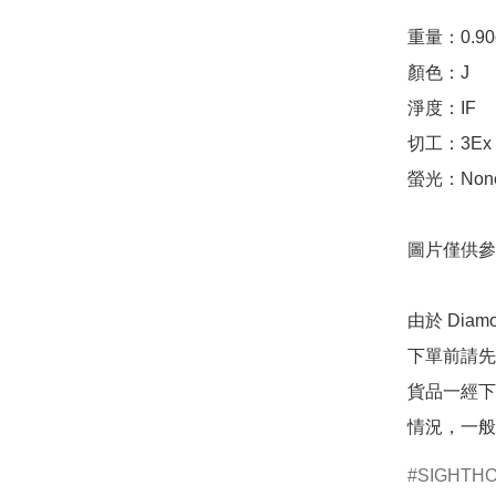
重量：0.90ct 
顏色：J

淨度：IF

切工：3Ex 完美
螢光：None
圖片僅供參
由於 Dia
下單前請先
貨品一經下
情況，一般
SIGHTH