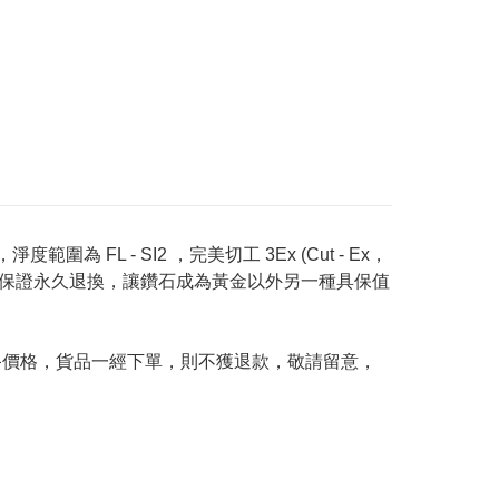
度範圍為 FL - SI2 ，完美切工 3Ex (Cut - Ex，
Price 承諾保證永久退換，讓鑽石成為黃金以外另一種具保值
及最終價格，貨品一經下單，則不獲退款，敬請留意，