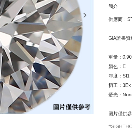
簡介
供應商：STA
GIA證書資料
重量：0.90ct 
顏色：E

淨度：SI1

切工：3Ex 完美
螢光：None
圖片僅供參
SIGHTH