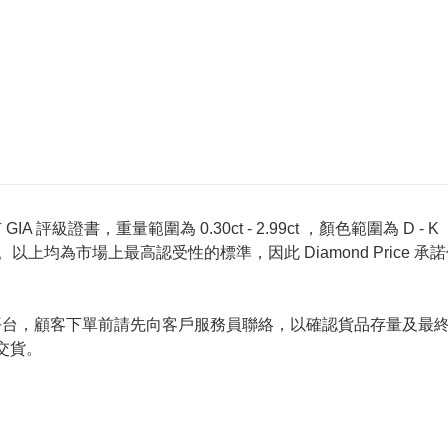
 評級證書，重量範圍為 0.30ct - 2.99ct ，顏色範圍為 D - K ，淨
螢光反應 None 。以上均為市場上最高認受性的標準，因此 Diamond 
的唯一銷售平台，顧客下單前請先向客戶服務員聯絡，以確認貨品存量
交貨。