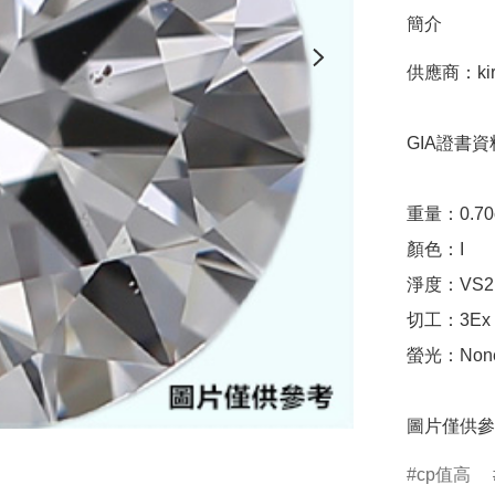
簡介
供應商：kira
GIA證書資料
重量：0.70ct 
顏色：I

淨度：VS2

切工：3Ex 完美
螢光：None
圖片僅供參
cp值高