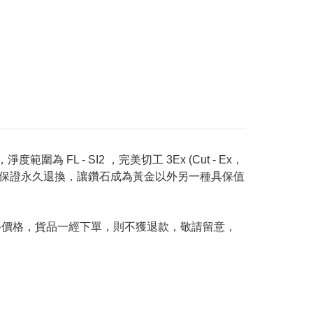
度範圍為 FL - SI2 ，完美切工 3Ex (Cut - Ex，
Price 承諾保證永久退換，讓鑽石成為黃金以外另一種具保值
及最終價格，貨品一經下單，則不獲退款，敬請留意，