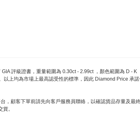
 評級證書，重量範圍為 0.30ct - 2.99ct ，顏色範圍為 D - K ，淨
螢光反應 None 。以上均為市場上最高認受性的標準，因此 Diamond 
的唯一銷售平台，顧客下單前請先向客戶服務員聯絡，以確認貨品存量
交貨。