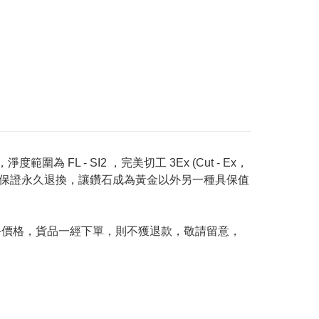
度範圍為 FL - SI2 ，完美切工 3Ex (Cut - Ex，
Price 承諾保證永久退換，讓鑽石成為黃金以外另一種具保值
及最終價格，貨品一經下單，則不獲退款，敬請留意，