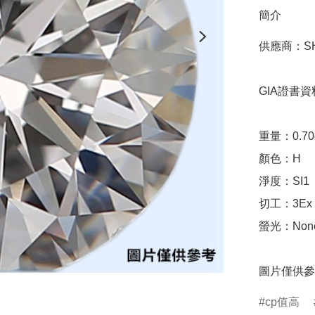
簡介
供應商：SHE
GIA證書資料
重量：0.70ct 
顏色：H

淨度：SI1

切工：3Ex 完美
螢光：None
圖片僅供參
cp值高