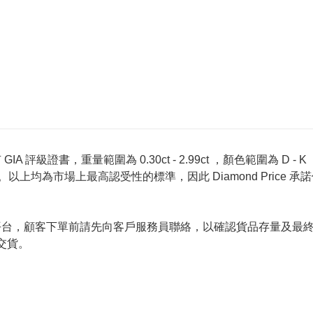
 評級證書，重量範圍為 0.30ct - 2.99ct ，顏色範圍為 D - K ，淨
螢光反應 None 。以上均為市場上最高認受性的標準，因此 Diamond 
的唯一銷售平台，顧客下單前請先向客戶服務員聯絡，以確認貨品存量
交貨。