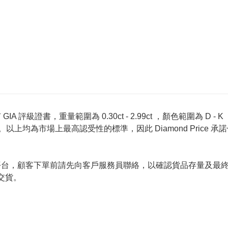
 評級證書，重量範圍為 0.30ct - 2.99ct ，顏色範圍為 D - K ，淨
螢光反應 None 。以上均為市場上最高認受性的標準，因此 Diamond 
的唯一銷售平台，顧客下單前請先向客戶服務員聯絡，以確認貨品存量
交貨。