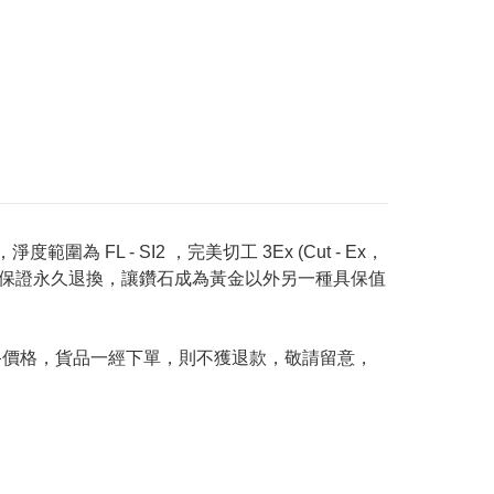
度範圍為 FL - SI2 ，完美切工 3Ex (Cut - Ex，
Price 承諾保證永久退換，讓鑽石成為黃金以外另一種具保值
及最終價格，貨品一經下單，則不獲退款，敬請留意，