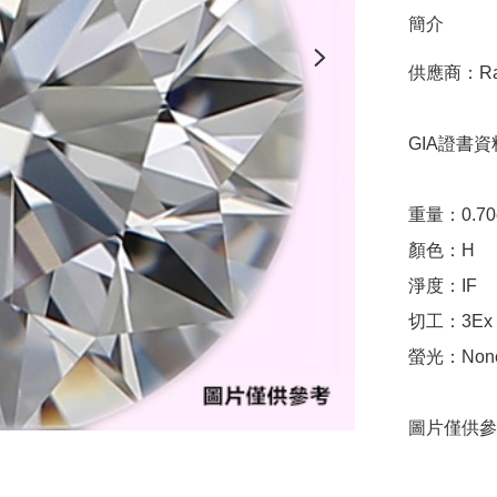
簡介
供應商：Ratn
GIA證書資料
重量：0.70ct 
顏色：H

淨度：IF

切工：3Ex 完美
螢光：None
圖片僅供參