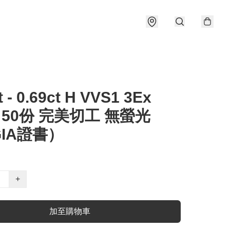
t - 0.69ct H VVS1 3Ex
e 50份 完美切工 無螢光
IA證書）
+
加至購物車