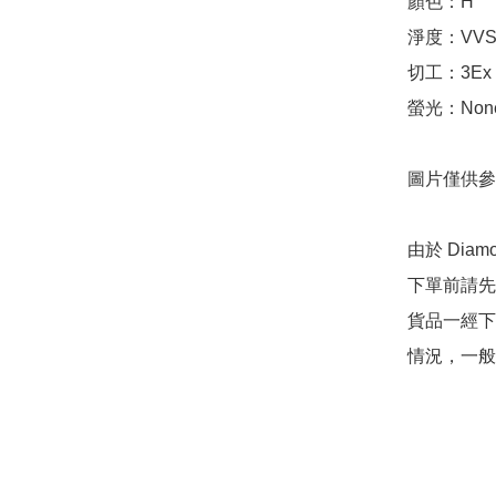
顏色：H

淨度：VVS1
切工：3Ex 完美
螢光：None
圖片僅供參
由於 Dia
下單前請先
貨品一經下
情況，一般