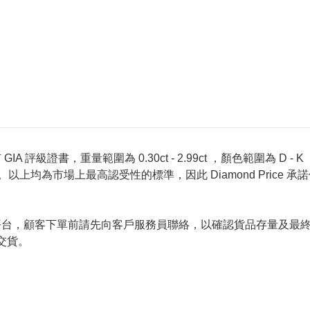
 評級證書，重量範圍為 0.30ct - 2.99ct ，顏色範圍為 D - K ，淨
螢光反應 None 。以上均為市場上最高認受性的標準，因此 Diamond 
的唯一銷售平台，顧客下單前請先向客戶服務員聯絡，以確認貨品存量
交貨。