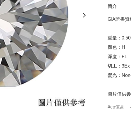
簡介
GIA證書資料
重量：0.50ct 
顏色：H

淨度：FL

切工：3Ex 完美
螢光：None
圖片僅供參
cp值高