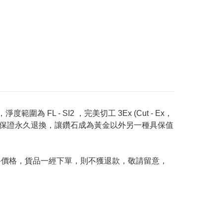
度範圍為 FL - SI2 ，完美切工 3Ex (Cut - Ex，
Price 承諾保證永久退換，讓鑽石成為黃金以外另一種具保值
及最終價格，貨品一經下單，則不獲退款，敬請留意，