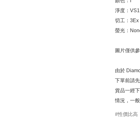
顏色：I

淨度：VS1

切工：3Ex 完美
螢光：None
圖片僅供參
由於 Dia
下單前請先
貨品一經下
情況，一般
性價比高