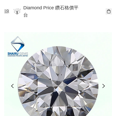
Diamond Price 鑽石格價平
台