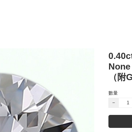
0.40c
Non
（附G
數量
−