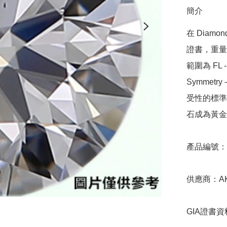
簡介
在 Diamo
證書，重量範圍
範圍為 FL - 
Symmetr
受性的標準，
石成為黃金
產品編號：9D
供應商：AKAR
GIA證書資料