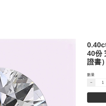
0.40c
40份
證書
數量
−