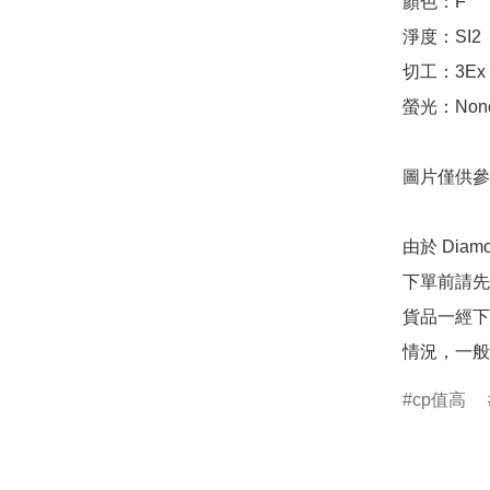
顏色：F

淨度：SI2

切工：3Ex 完美
螢光：None
圖片僅供參
由於 Dia
下單前請先
貨品一經下
情況，一般
cp值高