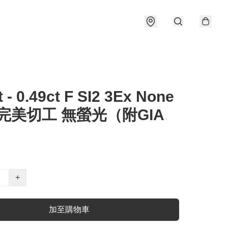
t - 0.49ct F SI2 3Ex None
 完美切工 無螢光（附GIA
）
+
加至購物車