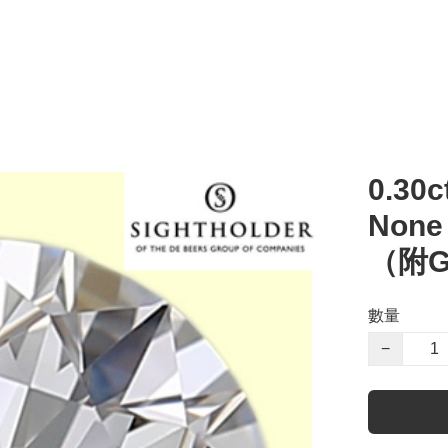
0.30c
Non
（附G
數量
−