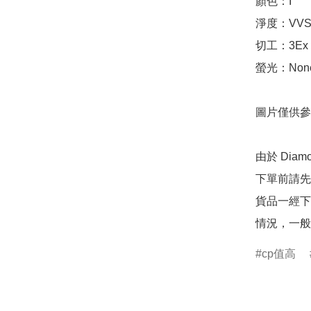
顏色：I

淨度：VVS2
切工：3Ex 完美
螢光：None
圖片僅供參
由於 Dia
下單前請先
貨品一經下
情況，一般
cp值高