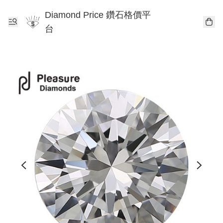
Diamond Price 鑽石格價平
台