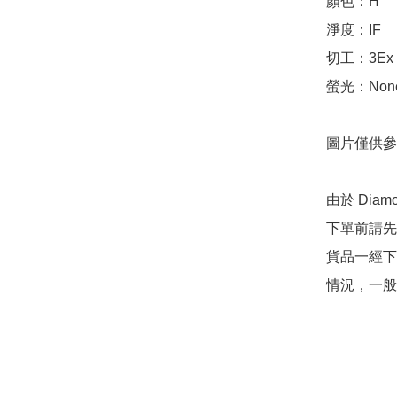
顏色：H

淨度：IF

切工：3Ex 完美
螢光：None
圖片僅供參
由於 Dia
下單前請先
貨品一經下
情況，一般