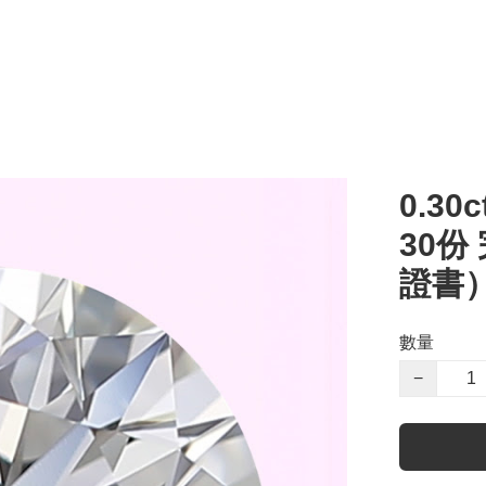
0.30c
30份
證書
數量
−