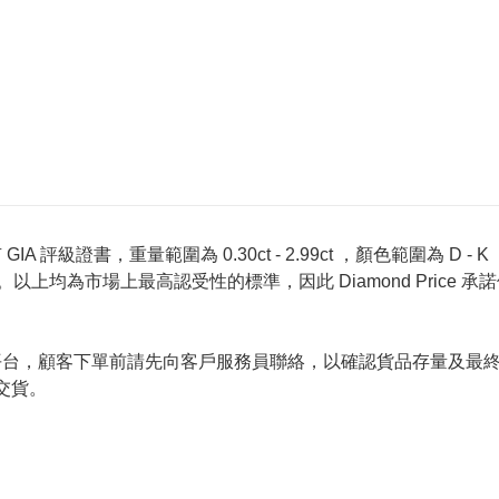
 評級證書，重量範圍為 0.30ct - 2.99ct ，顏色範圍為 D - K ，淨
螢光反應 None 。以上均為市場上最高認受性的標準，因此 Diamond 
的唯一銷售平台，顧客下單前請先向客戶服務員聯絡，以確認貨品存量
交貨。