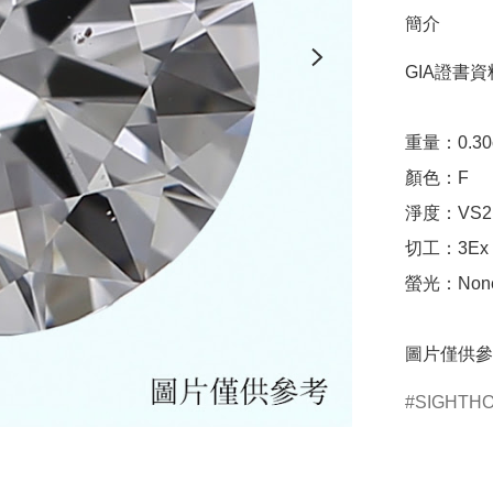
簡介
GIA證書資料
重量：0.30ct 
顏色：F

淨度：VS2

切工：3Ex 完美
螢光：None
圖片僅供參
SIGHTH