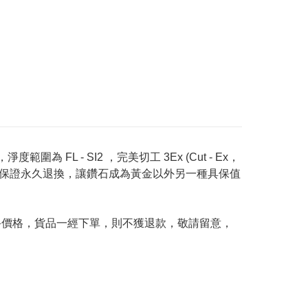
度範圍為 FL - SI2 ，完美切工 3Ex (Cut - Ex，
Price 承諾保證永久退換，讓鑽石成為黃金以外另一種具保值
及最終價格，貨品一經下單，則不獲退款，敬請留意，