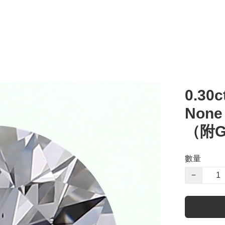
0.30c
Non
（附G
數量
−