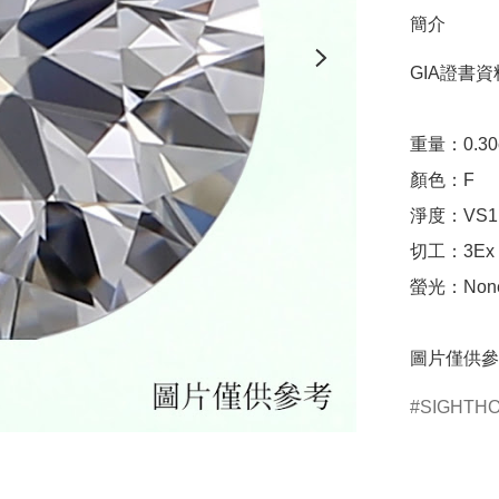
簡介
GIA證書資料
重量：0.30ct 
顏色：F

淨度：VS1

切工：3Ex 完美
螢光：None
圖片僅供參
SIGHTH