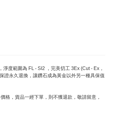
度範圍為 FL - SI2 ，完美切工 3Ex (Cut - Ex，
Price 承諾保證永久退換，讓鑽石成為黃金以外另一種具保值
及最終價格，貨品一經下單，則不獲退款，敬請留意，