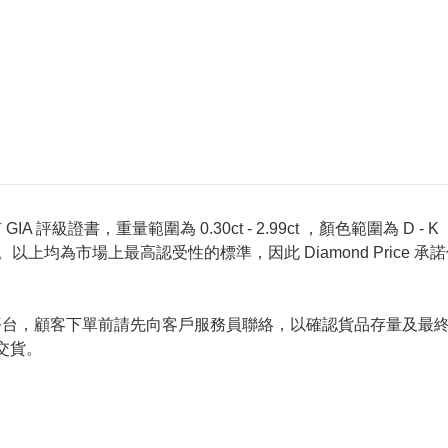
 評級證書，重量範圍為 0.30ct - 2.99ct ，顏色範圍為 D - K ，淨
螢光反應 None 。以上均為市場上最高認受性的標準，因此 Diamond 
的唯一銷售平台，顧客下單前請先向客戶服務員聯絡，以確認貨品存量
交貨。