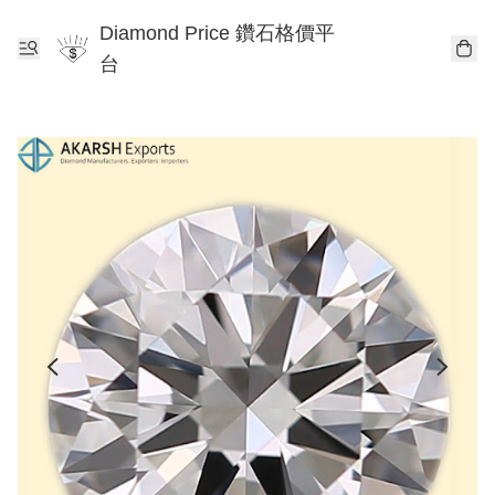
Diamond Price 鑽石格價平
台